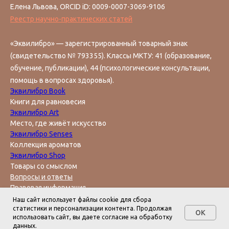
Елена Львова, ORCID iD: 0009-0007-3069-9106
Реестр научно-практических статей
«Эквилибро» — зарегистрированный товарный знак
(свидетельство № 793355). Классы МКТУ: 41 (образование,
обучение, публикации), 44 (психологические консультации,
помощь в вопросах здоровья).
Эквилибро Book
Книги для равновесия
Эквилибро Art
Место, где живёт искусство
Эквилибро Senses
Коллекция ароматов
Эквилибро Shop
Товары со смыслом
Вопросы и ответы
Правовая информация
Поддержать инициативу
Наш сайт использует файлы cookie для сбора
Политика конфиденциальности
статистики и персонализации контента. Продолжая
OK
использовать сайт, вы даете согласие на обработку
данных.