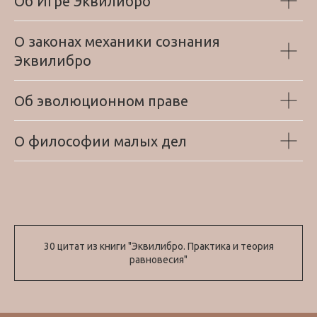
Об Игре Эквилибро
О законах механики сознания
Эквилибро
Об эволюционном праве
О философии малых дел
30 цитат из книги "Эквилибро. Практика и теория
равновесия"