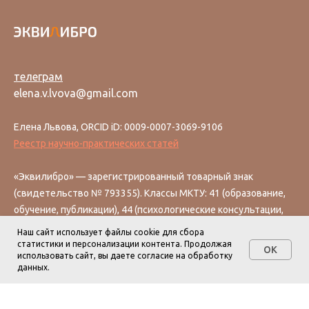
телеграм
elena.v.lvova@gmail.com
Елена Львова, ORCID iD: 0009-0007-3069-9106
Реестр научно-практических статей
«Эквилибро» — зарегистрированный товарный знак
(свидетельство № 793355). Классы МКТУ: 41 (образование,
обучение, публикации), 44 (психологические консультации,
помощь в вопросах здоровья).
Наш сайт использует файлы cookie для сбора
статистики и персонализации контента. Продолжая
OK
использовать сайт, вы даете согласие на обработку
Эквилибро Book
данных.
Книги для равновесия
Эквилибро Art
Место, где живёт искусство