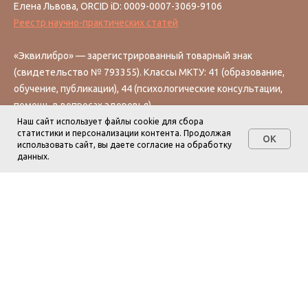
Елена Львова, ORCID iD: 0009-0007-3069-9106
Реестр научно-практических статей
«Эквилибро» — зарегистрированный товарный знак
(свидетельство № 793355). Классы МКТУ: 41 (образование,
обучение, публикации), 44 (психологические консультации,
помощь в вопросах здоровья).
Наш сайт использует файлы cookie для сбора
статистики и персонализации контента. Продолжая
OK
Эквилибро Book
использовать сайт, вы даете согласие на обработку
Книги для равновесия
данных.
Эквилибро Art
Место, где живёт искусство
Эквилибро Senses
Коллекция ароматов
Эквилибро Shop
Товары со смыслом
Вопросы и ответы
Правовая информация
Поддержать инициативу