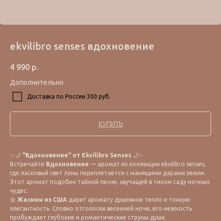
ekvilibro senses вдохновение
4 990
р.
Дополнительно
Доставка по России 300 руб.
КУПИТЬ
✨🌙
"Вдохновение" от Ekvilibro Senses
🌙✨
Встречайте
Вдохновение
— аромат из коллекции ekvilibro senses,
где ласковый свет луны переплетается с манящими дарами земли.
Этот аромат подобен тайной песне, звучащей в тихом саду ночных
чудес.
🌼
Жасмин из США
дарит аромату душевное тепло и тонкую
элегантность. Словно отголоски весенней ночи, его нежность
пробуждает глубокие и романтические струны души.