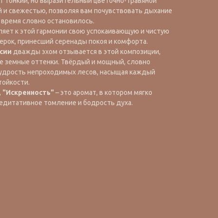
т тонкий, но выразительный цветочно-травяной
й и свежестью, позволяя вам почувствовать дыхание
 время словно остановилось.
яет к этой гармонии свою успокаивающую и чистую
ерок, принесший серенады покоя и комфорта.
сии
дважды эхом отзывается в этой композиции,
е земные оттенки. Твёрдый и мощный, словно
удрость непроходимых лесов, насыщая каждый
тойкости.
,
"Искренность"
– это аромат, в котором мягко
медитативное томление и бодрость духа.