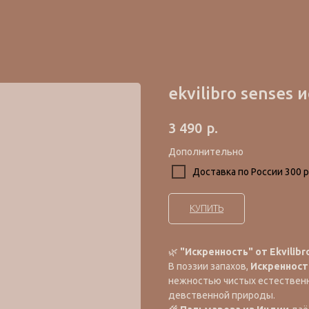
ekvilibro senses
р.
3 490
Дополнительно
Доставка по России 300 р
КУПИТЬ
🌿
"Искренность" от Ekvilibr
В поэзии запахов,
Искренност
нежностью чистых естественн
девственной природы.