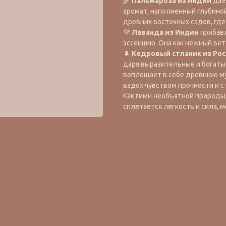
🌾
Пальмароза из Индии
даё
аромат, наполненный глубино
древних восточных садов, где
💜
Лаванда из Индии
прибавл
эссенцию. Она как нежный вет
🌲
Кедровый стланик из Рос
даря выразительные и богаты
воплощает в себе древнюю м
вздох чувством прочности и с
Как гимн необъятной природы
сплетается легкость и сила, 