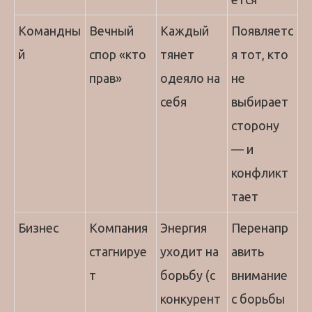
Командны
Вечный
Каждый
Появляетс
й
спор «кто
тянет
я тот, кто
прав»
одеяло на
не
себя
выбирает
сторону
— и
конфликт
тает
Бизнес
Компания
Энергия
Перенапр
стагнируе
уходит на
авить
т
борьбу (с
внимание
конкурент
с борьбы