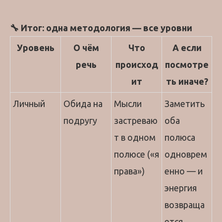
🔧 Итог: одна методология — все уровни
Уровень
О чём
Что
А если
речь
происход
посмотре
ит
ть иначе?
Личный
Обида на
Мысли
Заметить
подругу
застреваю
оба
т в одном
полюса
полюсе («я
одноврем
права»)
енно — и
энергия
возвраща
ется