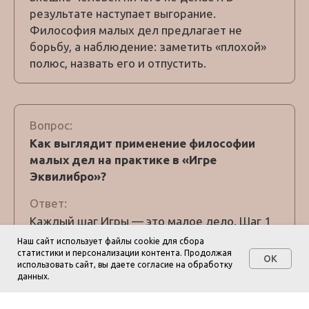
результате наступает выгорание.
Философия малых дел предлагает не
борьбу, а наблюдение: заметить «плохой»
полюс, назвать его и отпустить.
Вопрос:
Как выглядит применение философии
малых дел на практике в «Игре
Эквилибро»?
Ответ:
Каждый шаг Игры — это малое дело. Шаг 1
(назвать состояние) занимает секунду, Шаг
Наш сайт использует файлы cookie для сбора
2 — несколько секунд, Шаг 3 — три вдоха,
статистики и персонализации контента. Продолжая
OK
использовать сайт, вы даете согласие на обработку
Шаг 4 — десять секунд удержания полюсов.
данных.
Вся игра занимает
5 минут
. Повторяя эти 5
минут каждый день, человек тренирует