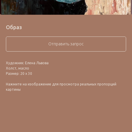
Образ
Отправить запрос
Художник: Елена Львова
Холст, масло
Размер: 20 х 30
Нажмите на изображение для просмотра реальных пропорций
картины